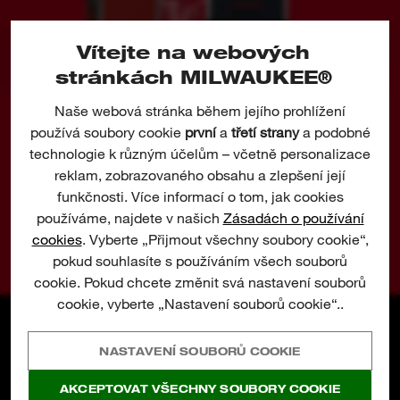
Vítejte na webových
stránkách MILWAUKEE®
Naše webová stránka během jejího prohlížení
používá soubory cookie
první
a
třetí strany
a podobné
technologie k různým účelům – včetně personalizace
reklam, zobrazovaného obsahu a zlepšení její
funkčnosti. Více informací o tom, jak cookies
používáme, najdete v našich
Zásadách o používání
cookies
. Vyberte „Přijmout všechny soubory cookie“,
pokud souhlasíte s používáním všech souborů
cookie. Pokud chcete změnit svá nastavení souborů
cookie, vyberte „Nastavení souborů cookie“..
* NÁKUP PRODUKTŮ MILWAUKEE® ZA MIN. 800 KČ S DPH VÁS OPRAVŇUJE K ÚČASTI V
SOUTĚŽI „PACKOUT™ CHALLENGE“. AKCE PLATÍ POUZE BĚHEM MILWAUKEE® TOUR A
NASTAVENÍ SOUBORŮ COOKIE
VZTAHUJE SE NA NÁKUP PRODUKTŮ NA MÍSTĚ KONÁNÍ V DEN AKCE. ORGANIZÁTOREM AKCE
VČETNĚ SOUTĚŽE PACKOUT™ CHALLENGE JE PRODEJCE, KTERÝ ZÁROVEŇ ODPOVÍDÁ ZA
AKCEPTOVAT VŠECHNY SOUBORY COOKIE
PŘEDÁNÍ CEN VÝHERCŮM.