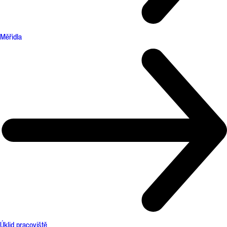
Měřidla
Úklid pracoviště