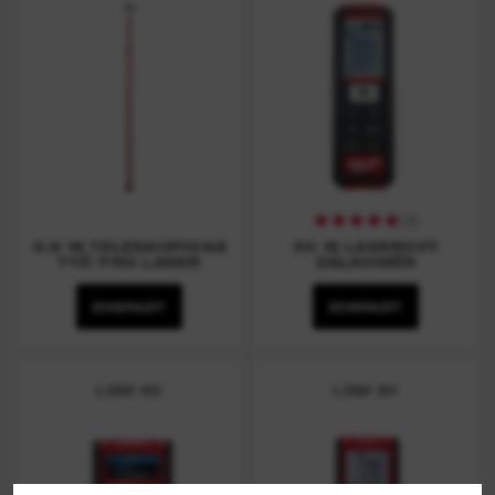
(
1
)
3,6 M TELESKOPICKÁ
50 M LASEROVÝ
TYČ PRO LASER
DÁLKOMĚR
ZOBRAZIT
ZOBRAZIT
LDM 45
LDM 30