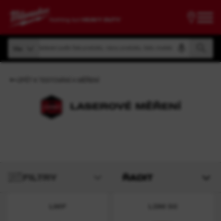
Vyhledávání podle čísla produktu, názvu produktu, kódu modelu
Vše
Vyhledávání podle čísla produktu, názvu produktu, kódu modelu
Vše
ZPĚT K TESTOVÁNÍ A MĚŘENÍ
LASEROVÉ MĚŘENÍ
FILTRY
ŘADIT
LMP
LDM 50