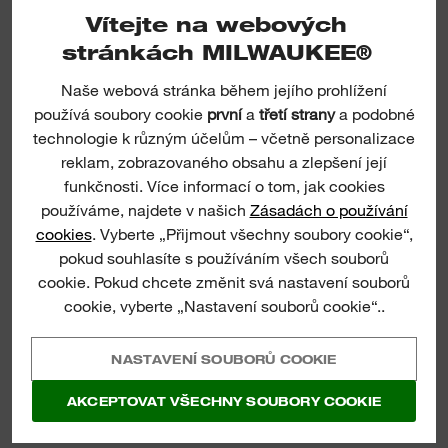
Vítejte na webových
stránkách MILWAUKEE®
Naše webová stránka během jejího prohlížení
používá soubory cookie
první
a
třetí strany
a podobné
(
5
)
(
4
)
technologie k různým účelům – včetně personalizace
45 M LASEROVÝ
30 M LASEROVÝ
reklam, zobrazovaného obsahu a zlepšení její
DÁLKOMĚR
DÁLKOMĚR
funkčnosti. Více informací o tom, jak cookies
používáme, najdete v našich
Zásadách o používání
ZOBRAZIT
ZOBRAZIT
cookies
. Vyberte „Přijmout všechny soubory cookie“,
pokud souhlasíte s používáním všech souborů
cookie. Pokud chcete změnit svá nastavení souborů
cookie, vyberte „Nastavení souborů cookie“..
NASTAVENÍ SOUBORŮ COOKIE
AKCEPTOVAT VŠECHNY SOUBORY COOKIE