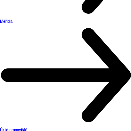
Měřidla
Úklid pracoviště