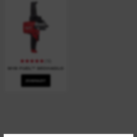
(
16
)
M18 FUEL™ MÍCHADLO
ZOBRAZIT