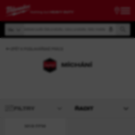
Vyhledávání podle čísla produktu, názvu produktu, kódu modelu
Vše
Vyhledávání podle čísla produktu, názvu produktu, kódu modelu
Vše
ZPĚT K PODLAHÁŘSKÉ PRÁCE
MÍCHÁNÍ
FILTRY
ŘADIT
M18 FPM